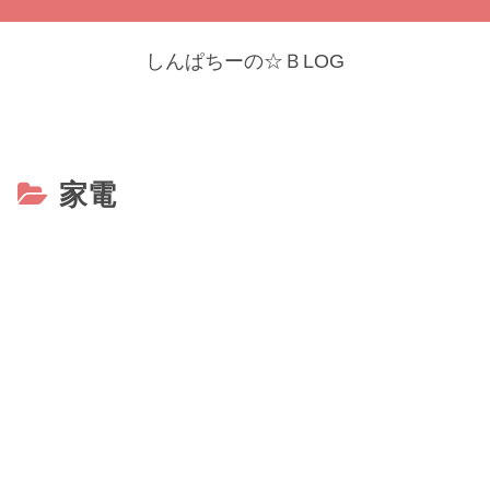
しんぱちーの☆ＢLOG
家電