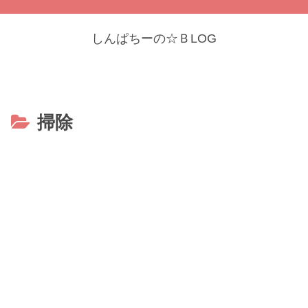
しんぱちーの☆ＢLOG
掃除