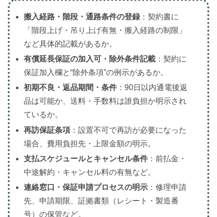
搬入経路・階段・通路条件の登録
：契約書に
「階段上げ・吊り上げ有無・搬入経路の制限」
など具体的記載があるか。
有償延長保証の加入可・除外条件記載
：契約に
保証加入欄と“除外条項”の例示があるか。
初期不良・返品期間・条件
：90日以内通電後返
品は可能か、送料・手数料は誰負担か明示され
ているか。
再訪保証条項
：設置不可で再訪が必要になった
場合、費用負担先・上限金額の明示。
支払スケジュールとキャンセル条件
：前払金・
中途解約・キャンセル料の有無など。
連絡窓口・保証申請プロセスの明示
：修理申請
先、申請期限、証拠書類（レシート・製造番
号）の保管など。