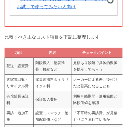
お試しで使ってみたい人向け
比較すべき主なコスト項目を下記に整理します：
項目
内容
チェックポイント
階段搬入・配管延
見積もり段階で具体的数値
配送・設置費
長・接続など
を提示してもらう
古家電回収・
収集運搬料金＋リサ
メーカーによる差、後付け
リサイクル費
イクル料
だと割高になることも
有償延長保証
利用可能期間・適用範囲と
保証加入費用
料
比較価値を確認
再訪・追加工
設置ミスマッチ・追
「不可時の再訪費」が見積
事
加配線修正など
もりに含まれているか