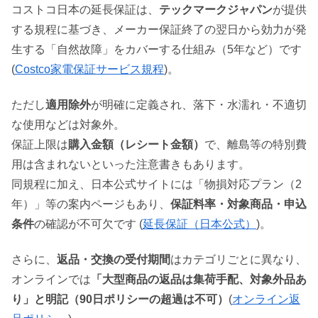
コストコ日本の延長保証は、
テックマークジャパン
が提供
する規程に基づき、メーカー保証終了の翌日から効力が発
生する「自然故障」をカバーする仕組み（5年など）です
(
Costco家電保証サービス規程
)。
ただし
適用除外
が明確に定義され、落下・水濡れ・不適切
な使用などは対象外。
保証上限は
購入金額（レシート金額）
で、離島等の特別費
用は含まれないといった注意書きもあります。
同規程に加え、日本公式サイトには「物損対応プラン（2
年）」等の案内ページもあり、
保証料率・対象商品・申込
条件
の確認が不可欠です (
延長保証（日本公式）
)。
さらに、
返品・交換の受付期間
はカテゴリごとに異なり、
オンラインでは
「大型商品の返品は集荷手配、対象外品あ
り」と明記（90日ポリシーの超過は不可）
(
オンライン返