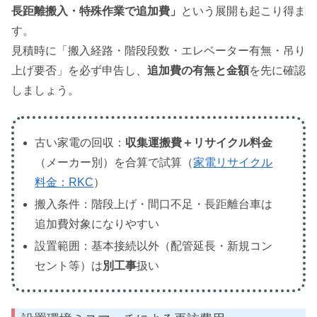
長距離搬入・特殊作業で追加費」
という展開も起こり得ま
す。
見積時に「搬入経路・階段段数・エレベーター有無・吊り
上げ要否」を必ず申告し、
追加費の有無と金額
を先に確認
しましょう。
古い家電の回収：
収集運搬費＋リサイクル料金
（メーカー別）を合算で試算（
家電リサイクル
料金：RKC
）
搬入条件：階段上げ・間口不足・長距離台車は
追加費対象になりやすい
設置範囲：基本接続以外（配管延長・新規コン
セント等）は
別工事
扱い