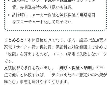
加入時に：
レシート原本＋保証書
をセットで保
管、会員退会時の取り扱いも確認
故障時に：メーカー保証と延長保証の
連絡窓口
をフローチャート化して迷子防止
まとめると：
本体価格だけでなく、搬入・設置の追加費／
家電リサイクル費／再訪費／保証料と対象範囲まで含めて
「総額」を算出するのが、コストコ家電で失敗しないコツ
です。
見積段階で条件を洗い出し、
「総額 × 保証 × 納期」
の三
点で他店と比較すれば、「安く買えたのに想定外の出費が
膨らむ」事態を避けやすくなります。