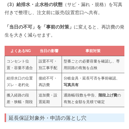
（3）給排水・止水栓の状態
（サビ・漏れ・規格）を写真
付きで整理し、注文前に販売/設置窓口へ共有。
「当日の不可」を「事前の対策」
に変えると、再訪費の発
生を大きく減らせます。
よくあるNG
当日の影響
事前対策
コンセント位
設置不可・
型番ごとの必要容量を確認し、専
置・容量不適合
別工事手配
用回路の有無を点検
給排水口の位置
接続不可・
分岐金具・延長可否を事前確認、
ズレ・老朽化
再訪費
写真共有
搬入経路の段
追加費・設
通路幅/段数を申告、
階段上げ費
の
差・狭幅・階段
置延期
有無と金額を見積で確定
延長保証対象外・申請の落とし穴