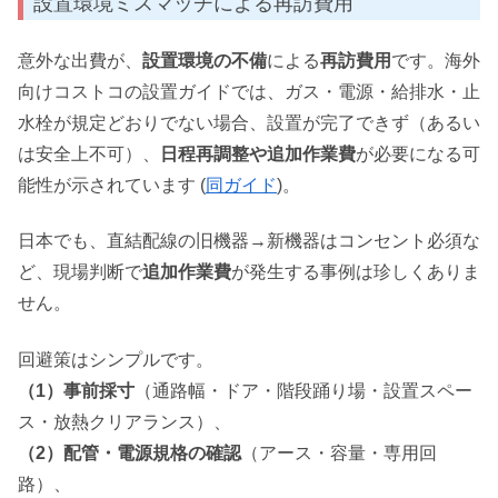
設置環境ミスマッチによる再訪費用
意外な出費が、
設置環境の不備
による
再訪費用
です。海外
向けコストコの設置ガイドでは、ガス・電源・給排水・止
水栓が規定どおりでない場合、設置が完了できず（あるい
は安全上不可）、
日程再調整や追加作業費
が必要になる可
能性が示されています (
同ガイド
)。
日本でも、直結配線の旧機器→新機器はコンセント必須な
ど、現場判断で
追加作業費
が発生する事例は珍しくありま
せん。
回避策はシンプルです。
（1）事前採寸
（通路幅・ドア・階段踊り場・設置スペー
ス・放熱クリアランス）、
（2）配管・電源規格の確認
（アース・容量・専用回
路）、