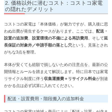
価格以外に潜むコスト：コストコ家電
の隠れたデメリット
コストコの家電は「本体価格」が魅力ですが、購入後に思
わぬ出費が発生するケースがあります。ここでは、
配送・
設置の追加費
、
設置環境の不備による再訪費用
、そして
延
長保証の対象外／申請手順の落とし穴
という、見落とされ
がちな3点を整理。
本体が安くても総額で損しないための注意点を、最新の公
開情報とルールを踏まえて解説します。特に日本では家電
リサイクル制度に伴う
収集運搬費＋リサイクル料金
が別途
かかる点は必ず試算に入れてください。
配送・設置費用・階段搬入の追加料金
コストコの家電は地域・商品により「配送・設置」が含ま