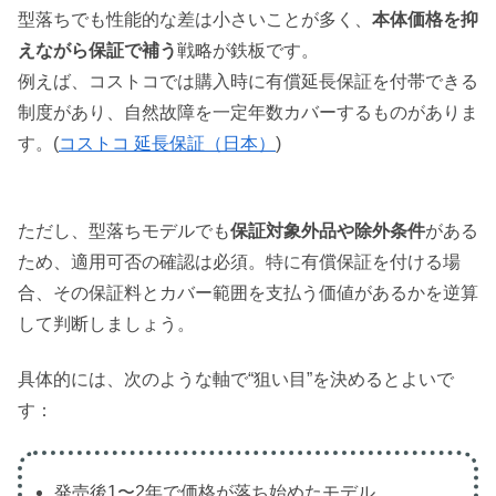
型落ちでも性能的な差は小さいことが多く、
本体価格を抑
えながら保証で補う
戦略が鉄板です。
例えば、コストコでは購入時に有償延長保証を付帯できる
制度があり、自然故障を一定年数カバーするものがありま
す。(
コストコ 延長保証（日本）
)
ただし、型落ちモデルでも
保証対象外品や除外条件
がある
ため、適用可否の確認は必須。特に有償保証を付ける場
合、その保証料とカバー範囲を支払う価値があるかを逆算
して判断しましょう。
具体的には、次のような軸で“狙い目”を決めるとよいで
す：
発売後1〜2年で価格が落ち始めたモデル