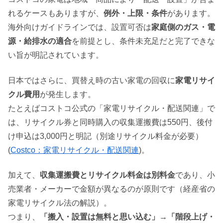
れるケースもありますが、
例外・上限・条件
があります。
海外向けガイドラインでは、設置可否は
家庭側のガス・電
源・給排水の適合
を前提とし、条件未充足だと完了できな
い旨が明記されています。
日本ではさらに、買替え時の古い家電の回収に
家電リサイ
クル費用
が発生します。
たとえばコストコ公式の「家電リサイクル・配送関連」で
は、リサイクル券と同時購入の収集運搬費は550円、後付
け申込は3,000円と明記（別途リサイクル料金が必要）
(
Costco：家電リサイクル・配送関連
)。
加えて、
収集運搬費とリサイクル料金は別料金
であり、小
売業者・メーカーで金額が異なるのが原則です（経産省の
家電リサイクル法の解説）。
つまり、
「搬入・設置は無料と思い込む」→「階段上げ・