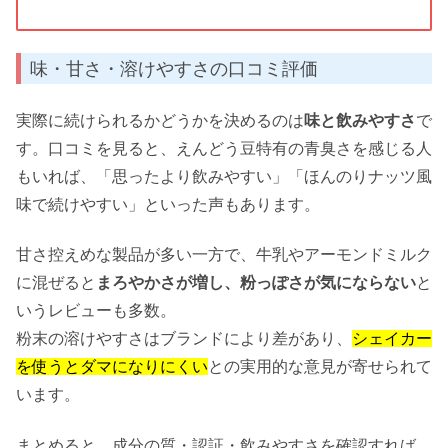
味・甘さ・溶けやすさの口コミ評価
実際に続けられるかどうかを決めるのは
味と飲みやすさ
で
す。口コミを見ると、えんどう豆特有の青臭さを感じる人
もいれば、「思ったより飲みやすい」「ほんのりナッツ風
味で続けやすい」といった声もあります。
甘さ控えめな製品が多い一方で、牛乳やアーモンドミルク
に混ぜると
まろやかさが増し、粉っぽさが気にならない
と
いうレビューも多数。
粉末の溶けやすさはブランドにより差があり、
シェイカー
を使うとダマになりにくい
との実用的な意見が寄せられて
います。
まとめると、成分の質・認証・飲みやすさを確認すれば、