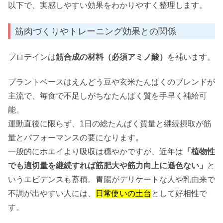
以下で、実感しやすい効果をわかりやすく整理します。
筋肉づくりやトレーニング効果との関係
プロテインは
筋合成の材料（必須アミノ酸）
を補います。
プラントベースはえんどう豆や玄米たんぱくのブレンドが
主流で、毎食で不足しがちなたんぱく質を手早く補給可
能。
運動直後に限らず、1日の総たんぱく質量と継続摂取が筋
量とパフォーマンスの要になります。
一般的にホエイより吸収は穏やかですが、近年は
「植物性
でも適切量を継続すれば筋肥大や筋力向上に遜色ない」
と
いうエビデンスも蓄積。胃腸がデリケートな人や乳由来で
不調が出やすい人には、
日常使いの土台
として好相性で
す。