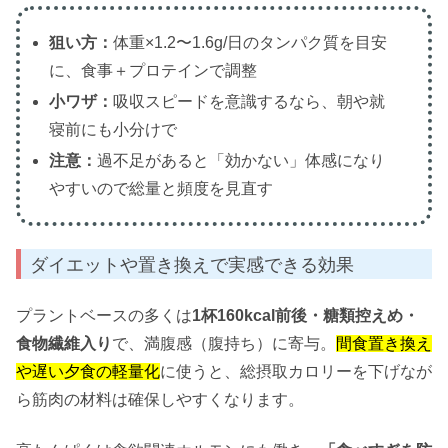
狙い方：
体重×1.2〜1.6g/日のタンパク質を目安
に、食事＋プロテインで調整
小ワザ：
吸収スピードを意識するなら、朝や就
寝前にも小分けで
注意：
過不足があると「効かない」体感になり
やすいので総量と頻度を見直す
ダイエットや置き換えで実感できる効果
プラントベースの多くは
1杯160kcal前後・糖類控えめ・
食物繊維入り
で、満腹感（腹持ち）に寄与。
間食置き換え
や遅い夕食の軽量化
に使うと、総摂取カロリーを下げなが
ら筋肉の材料は確保しやすくなります。