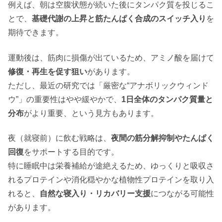
例えば、朝は空腹状態が続いた後にタンパク質を投じるこ
とで、
基礎代謝の上昇と筋たんぱく合成のスイッチ入り
を
期待できます。
運動後は、筋肉に損傷が出ているため、アミノ酸を届けて
修復・再生を促す狙い
があります。
ただし、最近の研究では「厳密な“アナボリックウィンド
ウ”」の重要性はやや緩やかで、
1日全体のタンパク質量と
分布
がより重要、という見方もあります。
夜（就寝前）に飲む戦略は、
夜間の筋分解抑制やたんぱく
回復
をサポートする目的です。
特に睡眠中は栄養補給が途絶えるため、ゆっくりと吸収さ
れるプロテインや消化穏やかな植物性プロテインを取り入
れると、
自然な寝入り・リカバリー支援
につながる可能性
があります。