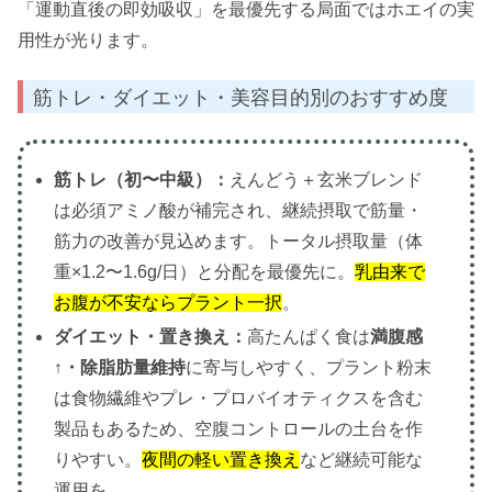
「運動直後の即効吸収」を最優先する局面ではホエイの実
用性が光ります。
筋トレ・ダイエット・美容目的別のおすすめ度
筋トレ（初〜中級）：
えんどう＋玄米ブレンド
は必須アミノ酸が補完され、継続摂取で筋量・
筋力の改善が見込めます。トータル摂取量（体
重×1.2〜1.6g/日）と分配を最優先に。
乳由来で
お腹が不安ならプラント一択
。
ダイエット・置き換え：
高たんぱく食は
満腹感
↑・除脂肪量維持
に寄与しやすく、プラント粉末
は食物繊維やプレ・プロバイオティクスを含む
製品もあるため、空腹コントロールの土台を作
りやすい。
夜間の軽い置き換え
など継続可能な
運用を。