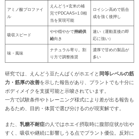
えんどう×玄米の補
アミノ酸プロファイ
ロイシン高めで筋合
完でPDCAAS=1.0相
ル
成を強く後押し
当を実現可能
やや穏やかで
持続供
速い（運動直後の即
吸収スピード
給
向き
応に強い）
ナチュラル寄り。割
濃厚で甘めの製品が
味・風味
り方で調整推奨
多い
研究では、えんどう豆たんぱくがホエイと
同等レベルの筋
力・筋厚の改善
を示した報告があり、プラントでも十分に
ボディメイクを支援可能と示唆されています。
一方で試験条件やトレーニング様式により差が出る報告も
あるため、目的・体質で選び分けるのが現実解です。
また、
乳糖不耐症
の人ではホエイ摂取時に腹部症状が出や
すく、吸収や継続に影響しうる点でプラント優位。反対に