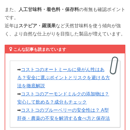
また、
人工甘味料・着色料・保存料
の有無も確認ポイント
です。
近年は
ステビア・羅漢果
など天然甘味料を使う傾向が強
く、より自然な仕上がりを目指した製品が増えています。
こんな記事も読まれています
➡
コストコのオートミールに発がん性はあ
る？安全に選ぶポイントとリスクを避ける方
法を徹底解説
➡
コストコのアーモンドミルクの添加物は？
安心して飲める？成分もチェック
➡
コストコのブルーベリーの安全性は？ A型
肝炎・農薬の不安を解消する食べ方と保存法