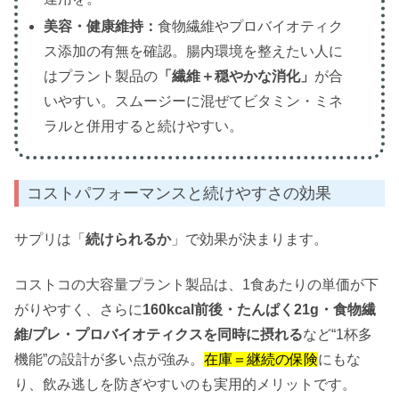
美容・健康維持：
食物繊維やプロバイオティク
ス添加の有無を確認。腸内環境を整えたい人に
はプラント製品の
「繊維＋穏やかな消化」
が合
いやすい。スムージーに混ぜてビタミン・ミネ
ラルと併用すると続けやすい。
コストパフォーマンスと続けやすさの効果
サプリは「
続けられるか
」で効果が決まります。
コストコの大容量プラント製品は、1食あたりの単価が下
がりやすく、さらに
160kcal前後・たんぱく21g・食物繊
維/プレ・プロバイオティクスを同時に摂れる
など“1杯多
機能”の設計が多い点が強み。
在庫＝継続の保険
にもな
り、飲み逃しを防ぎやすいのも実用的メリットです。