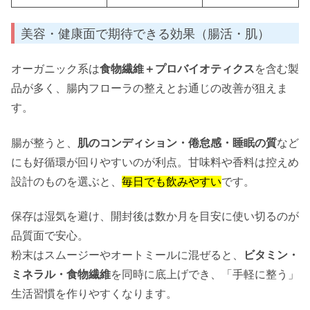
美容・健康面で期待できる効果（腸活・肌）
オーガニック系は
食物繊維＋プロバイオティクス
を含む製
品が多く、腸内フローラの整えとお通じの改善が狙えま
す。
腸が整うと、
肌のコンディション・倦怠感・睡眠の質
など
にも好循環が回りやすいのが利点。甘味料や香料は控えめ
設計のものを選ぶと、
毎日でも飲みやすい
です。
保存は湿気を避け、開封後は数か月を目安に使い切るのが
品質面で安心。
粉末はスムージーやオートミールに混ぜると、
ビタミン・
ミネラル・食物繊維
を同時に底上げでき、「手軽に整う」
生活習慣を作りやすくなります。