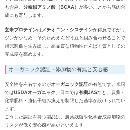
も含み、
分岐鎖アミノ酸（BCAA）
が多いことから筋肉合
成にも寄与します。
玄米プロテイン
は
メチオニン・システイン
が得意ですがリ
ジンが少なめ。そのためえんどう豆と組み合わせることで
補完関係を生み出し、高品質な植物性たんぱく質としての
完成度を高めます。
オーガニック認証・添加物の有無と安心感
安全性を左右するのが
オーガニック認証
の有無です。米国
では
USDAオーガニック
、日本では
有機JAS
など、農薬・
化学肥料・遺伝子組み換えを制限した基準が設けられてい
ます。
こうした認証を持つ製品は、農薬残留や化学合成添加物の
リスクが低く安心感が高いといえます。