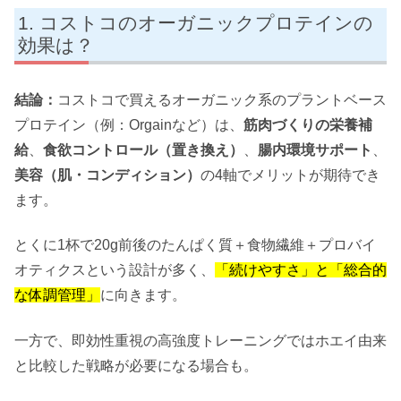
コストコのオーガニックプロテインの
効果は？
結論：
コストコで買えるオーガニック系のプラントベース
プロテイン（例：Orgainなど）は、
筋肉づくりの栄養補
給
、
食欲コントロール（置き換え）
、
腸内環境サポート
、
美容（肌・コンディション）
の4軸でメリットが期待でき
ます。
とくに1杯で20g前後のたんぱく質＋食物繊維＋プロバイ
オティクスという設計が多く、
「続けやすさ」と「総合的
な体調管理」
に向きます。
一方で、即効性重視の高強度トレーニングではホエイ由来
と比較した戦略が必要になる場合も。