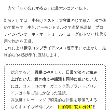
一方で「味が合わず残る」は最大のコスパ低下。
対策としては、
小分けテスト→大容量
の順で導入、水で薄
めて慣らす→牛乳/アーモンドミルクで満足感調整、
プロ
テインパンケーキ・オートミール・ヨーグルト
など料理活
用で飽きを回避。
これにより
摂取コンプライアンス
（遵守率）が上がり、最
終的な“体感効果”に直結します。
総合すると、
胃腸にやさしく、日常で淡々と積み
上げたい人
、
置き換えや腸活も同時に狙いたい人
には、コストコのオーガニック系プラントプロテ
インは非常に理にかなった選択。
高強度トレーニングで瞬発的な回復を最優先する
ならホエイも候補に入れ、
目的別に“使い分け”
る