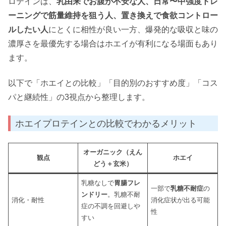
ロテインは、
乳由来でお腹が不安な人、日常〜中強度トレ
ーニングで筋量維持を狙う人、置き換えで食欲コントロー
ルしたい人
にとくに相性が良い一方、爆発的な吸収と味の
濃厚さを最優先する場合はホエイが有利になる場面もあり
ます。
以下で「ホエイとの比較」「目的別のおすすめ度」「コス
パと継続性」の3視点から整理します。
ホエイプロテインとの比較でわかるメリット
オーガニック（えん
観点
ホエイ
どう＋玄米）
乳糖なしで
胃腸フレ
一部で
乳糖不耐症
の
ンドリー
。乳糖不耐
消化・耐性
消化症状が出る可能
症の不調を回避しや
性
すい