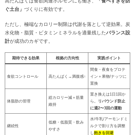
高たんぱくは食欲関連ホルモンにも働き、
「食べすぎを防
ぐ土台」
づくりに有効です。
ただし、極端なカロリー制限は代謝を落として逆効果。炭
水化物・脂質・ビタミンミネラルを適量残した
バランス設
計
が成功のカギです。
期待できる効果
根拠の方向性
実践ポイント
間食・夜食をプロテ
食欲コントロール
高たんぱく→満腹感↑
イン＋果物/ナッツに
置換
置き換えは1日1回か
総カロリー減＋筋量
体脂肪の管理
ら。
リバウンド防止
維持
に週2〜3回の運動
水/牛乳/アーモンドミ
低糖・低脂質・飲み
継続性
ルクで割り方を調整
やすさ
し
飽きを回避