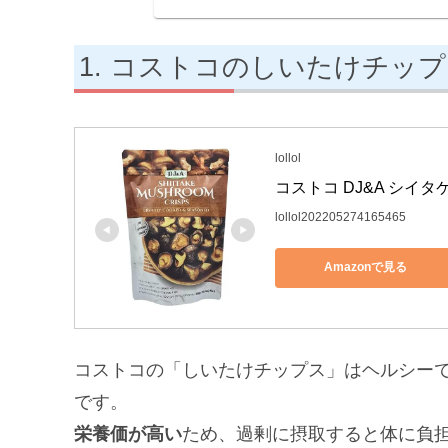
コストコのしいたけチップ
lollol
コストコ DJ&A シイタ
lollol202205274165465
Amazonで見る
コストコの「しいたけチップス」はヘルシー
です。
栄養価が高い
ため、過剰に摂取すると体に負