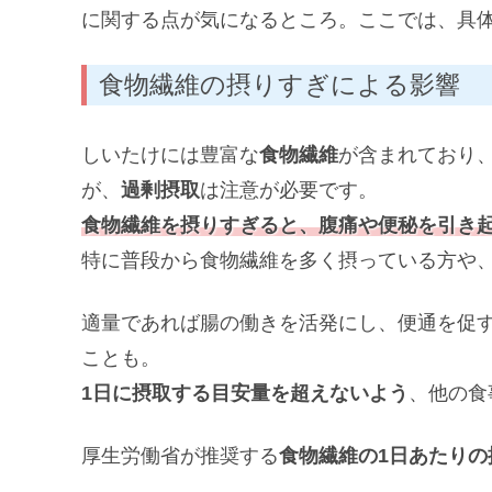
に関する点が気になるところ。ここでは、具
食物繊維の摂りすぎによる影響
しいたけには豊富な
食物繊維
が含まれており
が、
過剰摂取
は注意が必要です。
食物繊維を摂りすぎると、腹痛や便秘を引き
特に普段から食物繊維を多く摂っている方や
適量であれば腸の働きを活発にし、便通を促
ことも。
1日に摂取する目安量を超えないよう
、他の食
厚生労働省が推奨する
食物繊維の1日あたりの