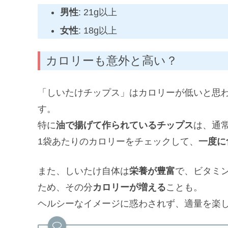
男性
: 21g以上
女性
: 18g以上
カロリーも意外と高い？
「しいたけチップス」はカロリーが低いと思
す。
特に
油で揚げて作られているチップス
は、通
1袋あたりのカロリーをチェックして、
一度に
また、しいたけ自体は
栄養が豊富
で、ビタミ
ため、その分
カロリーが増える
ことも。
ヘルシーなイメージに惑わされず、適量を楽