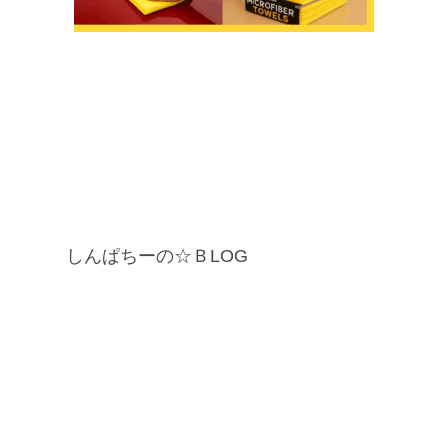
しんぱちーの☆ＢLOG