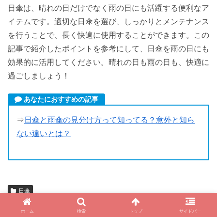
日傘は、晴れの日だけでなく雨の日にも活躍する便利なア
イテムです。適切な日傘を選び、しっかりとメンテナンス
を行うことで、長く快適に使用することができます。この
記事で紹介したポイントを参考にして、日傘を雨の日にも
効果的に活用してください。晴れの日も雨の日も、快適に
過ごしましょう！
あなたにおすすめの記事
⇒
日傘と雨傘の見分け方って知ってる？意外と知ら
ない違いとは？
日傘
しんぱちーの
ホーム
検索
トップ
サイドバー