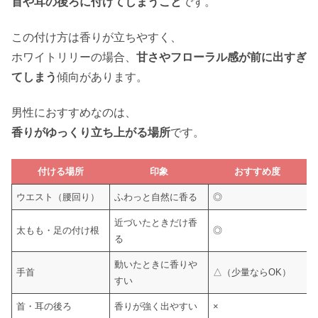
首や耳の後ろに付けてしまうこと
です。
この付け方は香りが立ちやすく、
ホワイトリリーの場合、
甘さやフローラル感が前に出すぎ
てしまう
傾向があります。
男性におすすめなのは、
香りがゆっくり立ち上がる場所
です。
付ける場所
印象
おすすめ度
ウエスト（腰回り）
ふわっと自然に香る
◎
近づいたときだけ香
太もも・足の付け根
◎
る
動いたときに香りや
手首
△（少量ならOK）
すい
首・耳の後ろ
香りが強く出やすい
×