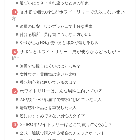
近づいたとき・すれ違ったときの印象
香水初心者の男性がホワイトリリーで失敗しない使い
方
適量の目安｜ワンプッシュで十分な理由
付ける場所｜男は首につけない方がいい
やりがちなNGな使い方と印象が落ちる原因
サボンとホワイトリリー、男が使うならどっちが正
解？
無難で失敗しにくいのはどっち？
女性ウケ・雰囲気の違いを比較
香水初心者に向いているのは？
ホワイトリリーはこんな男性に向いている
20代後半〜30代前半で香水に慣れていない人
清潔感や上品さを重視したい人
逆におすすめできない男性のタイプ
SHIROホワイトリリーはどこで買うのが安心？
公式・通販で購入する場合のチェックポイント