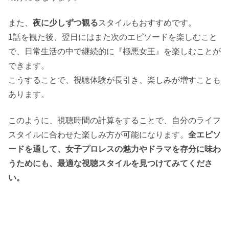
また、
夜に少しずつ観る
スタイルもおすすめです。
1話を観た後、翌日にはまた次のエピソードを楽しむこと
で、日常生活の中で継続的に『極悪女王』を楽しむことが
できます。
こうすることで、視聴体験が長引き、楽しみが増すことも
あります。
このように、視聴時間の計算をすることで、自分のライフ
スタイルに合わせた楽しみ方が可能になります。
全エピソ
ードを通して、女子プロレスの魅力やドラマを存分に味わ
うためにも、最適な視聴スタイルを見つけてみてくださ
い。