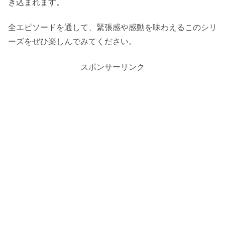
き込まれます。
全エピソードを通して、緊張感や感動を味わえるこのシリ
ーズをぜひ楽しんでみてください。
スポンサーリンク