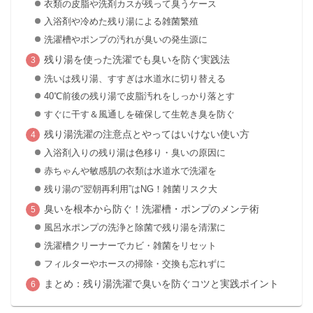
衣類の皮脂や洗剤カスが残って臭うケース
入浴剤や冷めた残り湯による雑菌繁殖
洗濯槽やポンプの汚れが臭いの発生源に
残り湯を使った洗濯でも臭いを防ぐ実践法
洗いは残り湯、すすぎは水道水に切り替える
40℃前後の残り湯で皮脂汚れをしっかり落とす
すぐに干す＆風通しを確保して生乾き臭を防ぐ
残り湯洗濯の注意点とやってはいけない使い方
入浴剤入りの残り湯は色移り・臭いの原因に
赤ちゃんや敏感肌の衣類は水道水で洗濯を
残り湯の“翌朝再利用”はNG！雑菌リスク大
臭いを根本から防ぐ！洗濯槽・ポンプのメンテ術
風呂水ポンプの洗浄と除菌で残り湯を清潔に
洗濯槽クリーナーでカビ・雑菌をリセット
フィルターやホースの掃除・交換も忘れずに
まとめ：残り湯洗濯で臭いを防ぐコツと実践ポイント