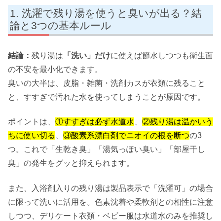
洗濯で残り湯を使うと臭いが出る？結
論と3つの基本ルール
結論：
残り湯は
「洗い」だけ
に使えば節水しつつも衛生面
の不安を最小化できます。
臭いの大半は、皮脂・雑菌・洗剤カスが衣類に残ること
と、すすぎで汚れた水を使ってしまうことが原因です。
ポイントは、
①すすぎは必ず水道水
、
②残り湯は温かいう
ちに使い切る
、
③酸素系漂白剤でニオイの根を断つ
の3
つ。これで「生乾き臭」「湯気っぽい臭い」「部屋干し
臭」の発生をグッと抑えられます。
また、入浴剤入りの残り湯は製品表示で「洗濯可」の場合
に限って洗いに活用を。色素沈着や柔軟剤との相性に注意
しつつ、デリケート衣類・ベビー服は水道水のみを推奨し