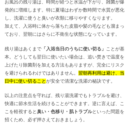
お風呂の残り湯は、時間が経つと水温が下がり、雑菌が爆
発的に増殖します。特に夏場はわずか数時間で水質が悪化
し、洗濯に使うと臭いが衣類に移りやすくなります。
加えて、入浴時に体から落ちた皮脂や髪の毛なども溜まっ
ており、翌朝にはさらに不衛生な状態になっています。
残り湯はあくまで
「入浴当日のうちに使い切る」
ことが基
本。どうしても翌日に使いたい場合は、追い焚きで温度を
上げたり除菌剤を加える方法もありますが、完全にリスク
を避けられるわけではありません。
翌朝再利用は避け、当
日中に使い切ること
が安全で清潔な洗濯の秘訣です。
以上の注意点を守れば、残り湯洗濯でもトラブルを避け、
快適に節水生活を続けることができます。逆に言えば、こ
こを軽視すると
臭い・色移り・肌トラブル
といった問題を
招くため、必ず押さえておきましょう。