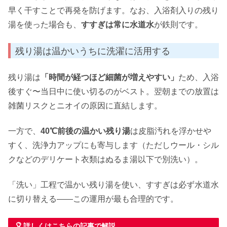
早く干すことで再発を防げます。なお、入浴剤入りの残り
湯を使った場合も、
すすぎは常に水道水
が鉄則です。
残り湯は温かいうちに洗濯に活用する
残り湯は
「時間が経つほど細菌が増えやすい」
ため、入浴
後すぐ〜当日中に使い切るのがベスト。翌朝までの放置は
雑菌リスクとニオイの原因に直結します。
一方で、
40℃前後の温かい残り湯
は皮脂汚れを浮かせや
すく、洗浄力アップにも寄与します（ただしウール・シル
クなどのデリケート衣類はぬるま湯以下で別洗い）。
「洗い」工程で温かい残り湯を使い、すすぎは必ず水道水
に切り替える――この運用が最も合理的です。
詳しくはこちらの記事で解説