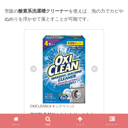
市販の
酸素系洗濯槽クリーナー
を使えば、泡の力でカビや
ぬめりを浮かせて落とすことが可能です。
OXICLEAN(オキシクリーン)
OXICLEAN(オキシクリーン) オ
キシクリーン 洗濯槽クリーナー 
ホーム
検索
トップ
サイドバー