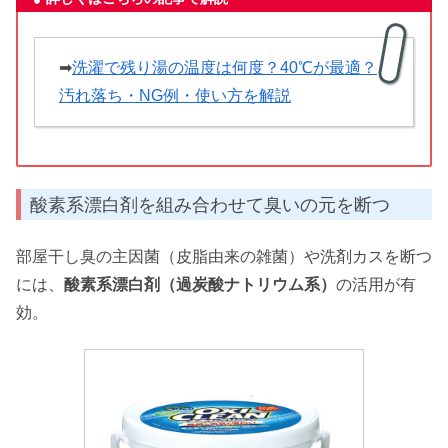
➡
洗濯で残り湯の温度は何度？40℃が最適？
汚れ落ち・NG例・使い方を解説
酸素系漂白剤を組み合わせて臭いの元を断つ
部屋干し臭の主因菌（皮脂由来の雑菌）や洗剤カスを断つ
には、
酸素系漂白剤（過炭酸ナトリウム系）
の活用が有
効。