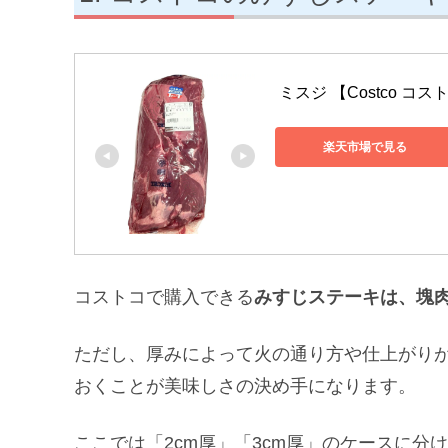
 ミスジ 【Costco コス
楽天市場で見る
コストコで購入できる
みすじステーキは、塊
ただし、厚みによって火の通り方や仕上がり
おくことが美味しさの決め手になります。
ここでは「2cm厚」「3cm厚」のケースに分