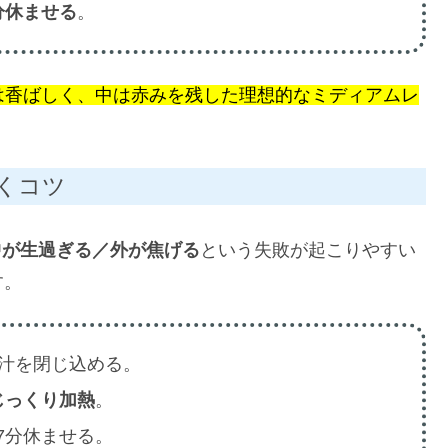
分休ませる
。
は香ばしく、中は赤みを残した理想的なミディアムレ
くコツ
中が生過ぎる／外が焦げる
という失敗が起こりやすい
す。
肉汁を閉じ込める。
じっくり加熱
。
7分休ませる。