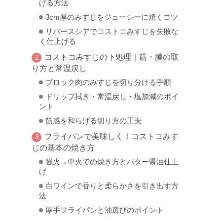
げる方法
3cm厚のみすじをジューシーに焼くコツ
リバースシアでコストコみすじを失敗な
く仕上げる
コストコみすじの下処理｜筋・膜の取
り方と常温戻し
ブロック肉のみすじを切り分ける手順
ドリップ拭き・常温戻し・塩加減のポイ
ント
筋感を和らげる切り方の工夫
フライパンで美味しく！コストコみす
じの基本の焼き方
強火→中火での焼き方とバター醤油仕上
げ
白ワインで香りと柔らかさを引き出す方
法
厚手フライパンと油選びのポイント