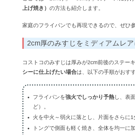
上げ焼き）
の方法も紹介します。
家庭のフライパンでも再現できるので、ぜひ
2cm厚のみすじをミディアムレ
コストコのみすじは厚みが2cm前後のステー
シーに仕上げたい場合
は、以下の手順がおす
フライパンを
強火でしっかり予熱
し、表
ど）。
火を中火～弱火に落とし、片面をさらに1
トングで側面も軽く焼き、全体を均一に