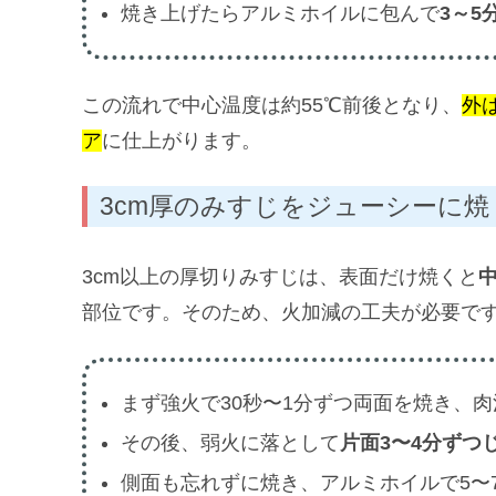
焼き上げたらアルミホイルに包んで
3～5
この流れで中心温度は約55℃前後となり、
外
ア
に仕上がります。
3cm厚のみすじをジューシーに焼
3cm以上の厚切りみすじは、表面だけ焼くと
部位です。そのため、火加減の工夫が必要で
まず強火で30秒〜1分ずつ両面を焼き、
その後、弱火に落として
片面3〜4分ずつ
側面も忘れずに焼き、アルミホイルで5〜