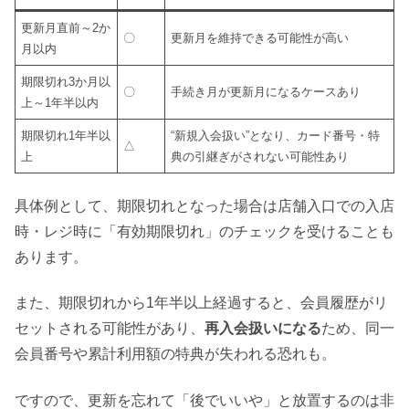
更新月直前～2か
〇
更新月を維持できる可能性が高い
月以内
期限切れ3か月以
〇
手続き月が更新月になるケースあり
上～1年半以内
期限切れ1年半以
“新規入会扱い”となり、カード番号・特
△
上
典の引継ぎがされない可能性あり
具体例として、期限切れとなった場合は店舗入口での入店
時・レジ時に「有効期限切れ」のチェックを受けることも
あります。
また、期限切れから1年半以上経過すると、会員履歴がリ
セットされる可能性があり、
再入会扱いになる
ため、同一
会員番号や累計利用額の特典が失われる恐れも。
ですので、更新を忘れて「後でいいや」と放置するのは非