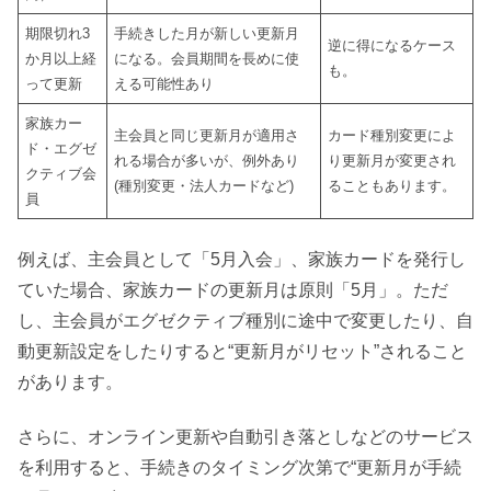
期限切れ3
手続きした月が新しい更新月
逆に得になるケース
か月以上経
になる。会員期間を長めに使
も。
って更新
える可能性あり
家族カー
主会員と同じ更新月が適用さ
カード種別変更によ
ド・エグゼ
れる場合が多いが、例外あり
り更新月が変更され
クティブ会
(種別変更・法人カードなど)
ることもあります。
員
例えば、主会員として「5月入会」、家族カードを発行し
ていた場合、家族カードの更新月は原則「5月」。ただ
し、主会員がエグゼクティブ種別に途中で変更したり、自
動更新設定をしたりすると“更新月がリセット”されること
があります。
さらに、オンライン更新や自動引き落としなどのサービス
を利用すると、手続きのタイミング次第で“更新月が手続