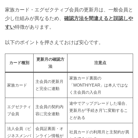
家族カード・エグゼクティブ会員の更新月は、一般会員と
少し仕組みが異なるため、
確認方法を間違えると誤認しや
すい
特徴があります。
以下のポイントを押さえておけば安心です。
更新月の確認方
カード種別
注意点
法
家族カード裏面の
主会員の更新月
家族カード
「MONTH/YEAR」は本人ではな
と完全に連動
く主会員の入会月
途中でアップグレードした場合、
エグゼクティ
主会員の契約内
更新月が“手続き月”に変動するこ
ブ会員
容に完全連動
とがある
法人会員（ビ
会員証裏面・オ
社員カードの利用月と主契約が異
ジネスメンバ
ンライン情報が