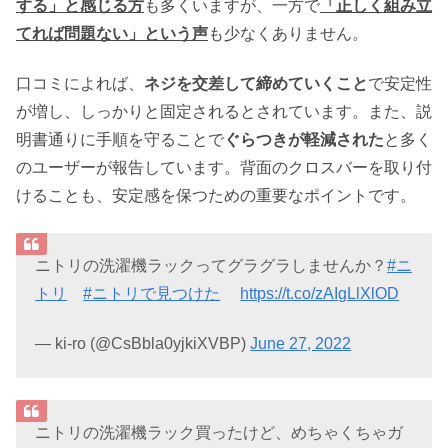
する」と感じる方
も多くいますが、一方で
「正しく組み立
てれば問題ない」という声
も少なくありません。
口コミによれば、
ネジを交差して締めていくこと
で安定性
が増し、しっかりと固定されるとされています。また、説
明書通りに手順を守ることで
ぐらつきが軽減された
と多く
のユーザーが報告しています。背面のクロスバーを取り付
けることも、安定感を保つための重要なポイントです。
ニトリの洗濯機ラックってグラグラしませんか？
#ニ
トリ
#ニトリで見つけた
https://t.co/zAIgLlXlOD
— ki-ro (@CsBbla0yjkiXVBP)
June 27, 2022
ニトリの洗濯機ラック買ったけど、めちゃくちゃガ