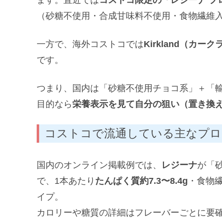
（砂糖不使用・合成甘味料不使用・食物繊維
一方で、海外コストコでは
Kirkland（カー
です。
つまり、国内は「砂糖不使用チョコ系」＋「
目的なら
栄養表示を見て自分の狙い（置き換え
コストコで流通している主なプロ
国内のオンライン掲載例では、
レジーナ
が「
で、1本あたり
たんぱく質約7.3〜8.4g
・食物繊
イプ。
カロリーや糖質の詳細はフレーバーごとに要