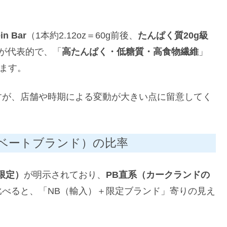
in Bar
（1本約2.12oz＝60g前後、
たんぱく質20g級
本）が代表的で、「
高たんぱく・低糖質・高食物繊維
」
います。
すが、店舗や時期による変動が大きい点に留意してく
ライベートブランド）の比率
o限定）
が明示されており、
PB直系（カークランドの
比べると、「NB（輸入）＋限定ブランド」寄りの見え