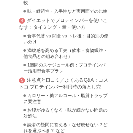
較
味・継続性・入手性など実用面での比較
ダイエットでプロテインバーを使いこ
なす：タイミング・量・使い方
食事代替 vs 間食 vs トレ後：目的別の使
い分け
満腹感を高める工夫（飲水・食物繊維・
他食品との組み合わせ）
1週間のスケジュール例：プロテインバ
ー活用型食事プラン
注意点と口コミ／よくあるQ&A：コス
トコ プロテインバー利用時の落とし穴
カロリー・糖アルコール・脂質トラップ
に要注意
お腹がゆるくなる・味が続かない問題の
対処法
読者の疑問に答える：なぜ痩せない？ど
れを選ぶべき？ など