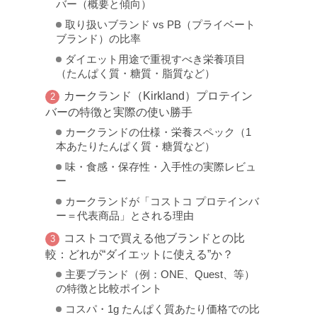
バー（概要と傾向）
取り扱いブランド vs PB（プライベート
ブランド）の比率
ダイエット用途で重視すべき栄養項目
（たんぱく質・糖質・脂質など）
カークランド（Kirkland）プロテイン
バーの特徴と実際の使い勝手
カークランドの仕様・栄養スペック（1
本あたりたんぱく質・糖質など）
味・食感・保存性・入手性の実際レビュ
ー
カークランドが「コストコ プロテインバ
ー＝代表商品」とされる理由
コストコで買える他ブランドとの比
較：どれが“ダイエットに使える”か？
主要ブランド（例：ONE、Quest、等）
の特徴と比較ポイント
コスパ・1g たんぱく質あたり価格での比