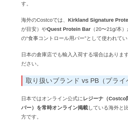
す。
海外のCostcoでは、
Kirkland Signature Prote
が目安）や
Quest Protein Bar
（20〜21g/
の“食事コントロール用バー”として使われて
日本の倉庫店でも輸入入荷する場合はありま
ださい。
取り扱いブランド vs PB（プ
日本ではオンライン公式に
レジーナ（Costc
バー）を常時オンライン掲載
している海外と
方です。