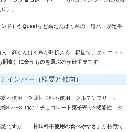
入り）。
クランド）
や
Quest
など高たんぱく系の王道バーが定番
輸入・高たんぱく系が時折入る」構図で、ダイエット
/間食）に合うものを選ぶ
のが最重要です。
テインバー（概要と傾向）
砂糖不使用・合成甘味料不使用・グルテンフリー」
維3.2〜3.9gの「チョコレート菓子寄り×機能性」タ
確認ですが、「
甘味料不使用の食べやすさ
」が特徴で