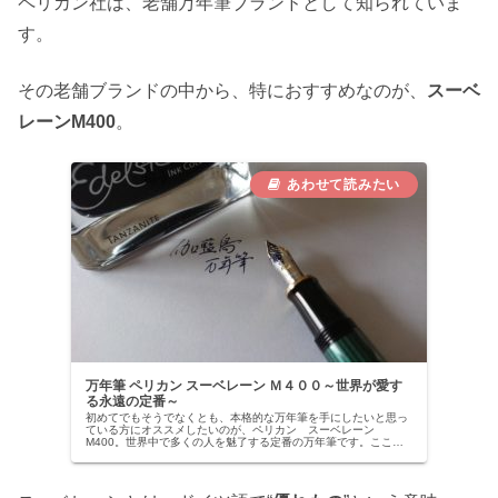
ペリカン社は、老舗万年筆ブランドとして知られていま
す。
その老舗ブランドの中から、特におすすめなのが、
スーベ
レーンM400
。
万年筆 ペリカン スーベレーン Ｍ４００～世界が愛す
る永遠の定番～
初めてでもそうでなくとも、本格的な万年筆を手にしたいと思っ
ている方にオススメしたいのが、ペリカン スーベレーン
M400。世界中で多くの人を魅了する定番の万年筆です。ここで
はスーベレーンM400の魅力や気になること、また私自身の使用
感などを交...