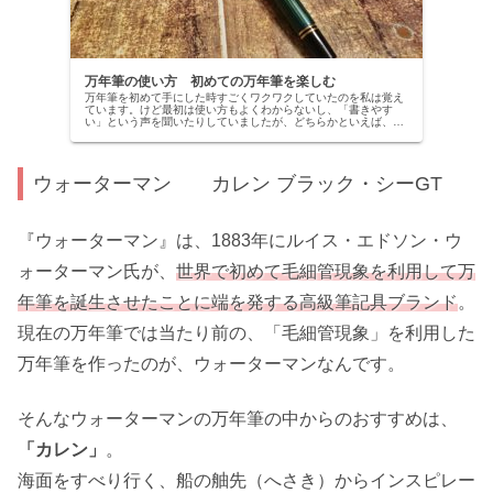
万年筆の使い方 初めての万年筆を楽しむ
万年筆を初めて手にした時すごくワクワクしていたのを私は覚え
ています。けど最初は使い方もよくわからないし、「書きやす
い」という声を聞いたりしていましたが、どちらかといえば、
「書きにくいし！」と思い、少しがっかりしたのを覚えていま
す。しかし今は...
ウォーターマン カレン ブラック・シーGT
『ウォーターマン』は、1883年にルイス・エドソン・ウ
ォーターマン氏が、
世界で初めて毛細管現象を利用して万
年筆を誕生させたことに端を発する高級筆記具ブランド
。
現在の万年筆では当たり前の、「毛細管現象」を利用した
万年筆を作ったのが、ウォーターマンなんです。
そんなウォーターマンの万年筆の中からのおすすめは、
「カレン」
。
海面をすべり行く、船の舳先（へさき）からインスピレー