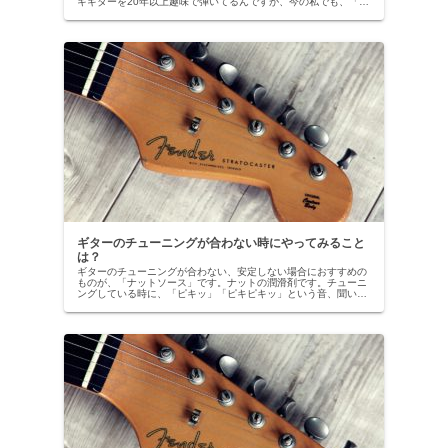
キギターを20年以上趣味で弾いてるんですが、今の私でも、「ピ
ッキング難しい」って思います。しかし、その友人の言う難しい
と、私が...
ギターのチューニングが合わない時にやってみること
は？
ギターのチューニングが合わない、安定しない場合におすすめの
ものが、「ナットソース」です。ナットの潤滑剤です。チューニ
ングしている時に、「ピキッ」「ピキピキッ」という音、聞いた
ことありますよね？初心者の頃は「何の音だろう？どこからの音
だろう？...