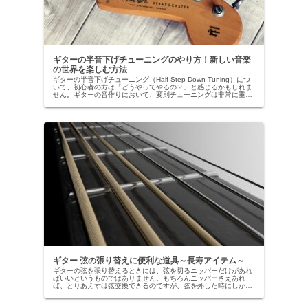
ギターの半音下げチューニングのやり方！新しい音楽
の世界を楽しむ方法
ギターの半音下げチューニング（Half Step Down Tuning）につ
いて、初心者の方は「どうやってやるの？」と感じるかもしれま
せん。ギターの音作りにおいて、変則チューニングは非常に重要
な役割を果たします。標準のレギュラーチューニン...
ギター 弦の張り替えに便利な道具～長寿アイテム～
ギターの弦を張り替えるときには、弦を切るニッパーだけがあれ
ばいいというものではありません。もちろんニッパーさえあれ
ば、とりあえずは弦交換できるのですが、弦を外した時にしかで
きないことも、あります。初めて弦の張り替えをする方は、どん
な道具が必...