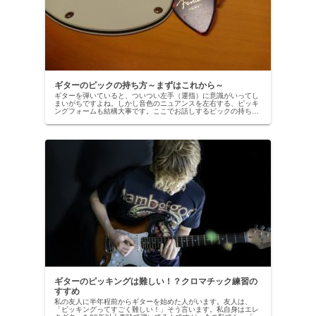
ギターのピックの持ち方～まずはこれから～
ギターを弾いていると、ついつい左手（運指）に意識がいってし
まいがちですよね。しかし音色のニュアンスを左右する、ピッキ
ングフォームも結構大事です。ここでお話しするピックの持ち方
は、おもに演奏性を左右します。ピックの持ち方にはさまざまな
バリエー...
ギターのピッキングは難しい！？クロマチック練習の
すすめ
私の友人に半年程前からギターを始めた人がいます。友人は、
「ピッキングってすごく難しい！」そう言います。私自身はエレ