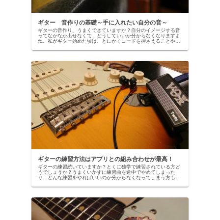
ギター 音作りの基礎～手に入れたい自分の音～
ギターの音作り、うまくできていますか？自分のイメージする音
ってなかなか出せなくて、どうしていいか分からなくなりますよ
ね。私がギター始めた頃は、とにかくコードを押さえることや、
フレーズが弾けるようになることに夢中で、音に関しては、あま
り気にす...
ギターの練習方法はアプリとの組み合わせが最高！
ギターの練習続いていますか？とくに独学で練習されている方ど
うでしょうか？うまくいかずに練習曲を途中でやめてしまった
り、どんな練習をやればいいのか分からなくなってしまう方もい
るのではないでしょうか。ここではギターが上達する練習方法
や、練習にオ...