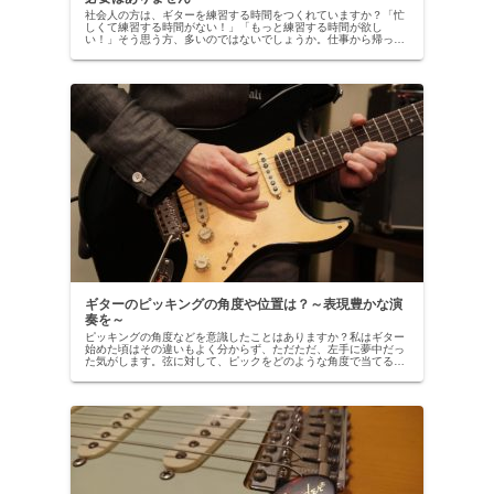
社会人の方は、ギターを練習する時間をつくれていますか？「忙
しくて練習する時間がない！」「もっと練習する時間が欲し
い！」そう思う方、多いのではないでしょうか。仕事から帰って
きて、「ギターの練習しなくちゃなー」と思いながらも、ついつ
いテレビを観...
ギターのピッキングの角度や位置は？～表現豊かな演
奏を～
ピッキングの角度などを意識したことはありますか？私はギター
始めた頃はその違いもよく分からず、ただただ、左手に夢中だっ
た気がします。弦に対して、ピックをどのような角度で当てるか
を“ピッキングアングル”と言います。「順アングル」「平行アン
グル」...