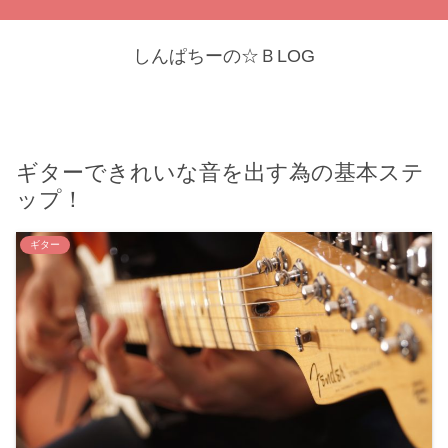
しんぱちーの☆ＢLOG
ギターできれいな音を出す為の基本ステ
ップ！
ギター