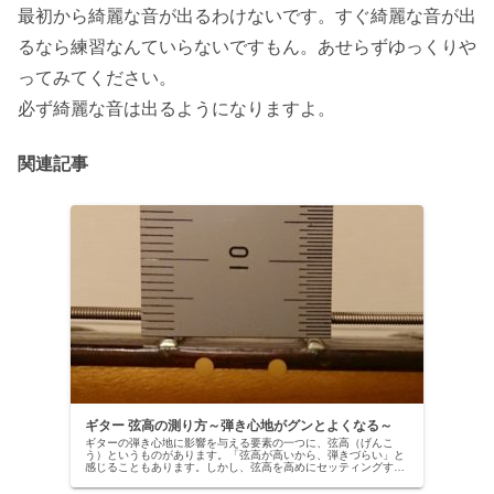
最初から綺麗な音が出るわけないです。すぐ綺麗な音が出
るなら練習なんていらないですもん。あせらずゆっくりや
ってみてください。
必ず綺麗な音は出るようになりますよ。
関連記事
ギター 弦高の測り方～弾き心地がグンとよくなる～
ギターの弾き心地に影響を与える要素の一つに、弦高（げんこ
う）というものがあります。「弦高が高いから、弾きづらい」と
感じることもあります。しかし、弦高を高めにセッティングする
と、音色に艶やハリを感じられることが多いので、一概に“弦高は
コレが良...